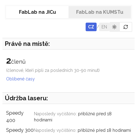
FabLab na JICu
FabLab na KUMSTu
CZ
/
EN
Toggle th
Právě na místě:
2
členů
(členové, kteří pípli za posledních 30-90 minut)
Oblíbené časy
Údržba laseru:
Speedy
Naposledy vyčištěno:
přibližně před 18
400
hodinami
Speedy 300
Naposledy vyčištěno:
přibližně před 18 hodinami