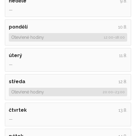
neděle
9.8.
—
pondělí
10.8.
Otevřené hodiny
12:00
–
18:00
úterý
11.8.
—
středa
12.8.
Otevřené hodiny
20:00
–
23:00
čtvrtek
13.8.
—