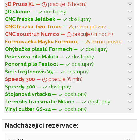
3D Prusa XL
—
pracuje (8 hodin)
3D skener
—
dostupný
CNC frézka Jeřábek
—
dostupný
CNC frézka Two Trees
—
mimo provoz
CNC soustruh Numco
—
pracuje (21 hodin)
Formovačka Mayku Formbox
—
mimo provoz
Ohýbačka plastů Formech
—
dostupný
Pokosova pila Makita
—
dostupný
Ponorná pila Festool
—
dostupný
Šicí stroj Innovis V5
—
dostupný
Speedy 300
—
pracuje (6 min)
Speedy 400
—
dostupný
Stojanová vrtačka
—
dostupný
Termolis transmatic Milano
—
dostupný
Vinyl cutter GS-24
—
dostupný
Nadcházející rezervace: